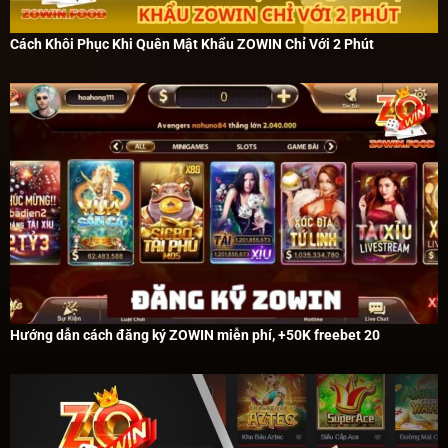
Cách Khôi Phục Khi Quên Mật Khẩu ZOWIN Chỉ Với 2 Phút
Hướng dẫn cách đăng ký ZOWIN miễn phí, +50K freebet 20