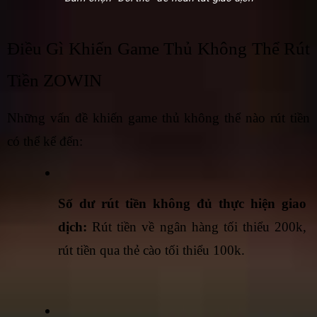
Điều Gì Khiến Game Thủ Không Thể Rút 
Tiền ZOWIN
Những vấn đề khiến game thủ không thể nào rút tiền 
có thể kể đến:
Số dư rút tiền không đủ thực hiện giao 
dịch:
 Rút tiền về ngân hàng tối thiểu 200k, 
rút tiền qua thẻ cào tối thiểu 100k.