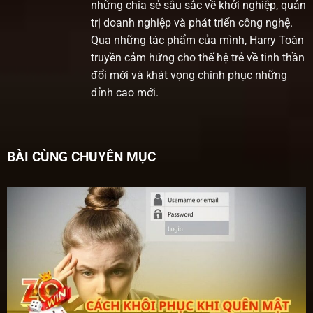
những chia sẻ sâu sắc về khởi nghiệp, quản
trị doanh nghiệp và phát triển công nghệ.
Qua những tác phẩm của mình, Harry Toàn
truyền cảm hứng cho thế hệ trẻ về tinh thần
đổi mới và khát vọng chinh phục những
đỉnh cao mới.
BÀI CÙNG CHUYÊN MỤC