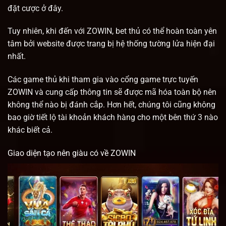
đặt cược ở đây.
Tuy nhiên, khi đến với ZOWIN, bet thủ có thể hoàn toàn yên
tâm bởi website được trang bị hệ thống tường lửa hiện đại
nhất.
Các game thủ khi tham gia vào cổng game trực tuyến
ZOWIN và cung cấp thông tin sẽ được mã hóa toàn bộ nên
không thể nào bị đánh cắp. Hơn hết, chúng tôi cũng không
bao giờ tiết lộ tài khoản khách hàng cho một bên thứ 3 nào
khác biết cả.
Giao diện tạo nên giàu có về ZOWIN