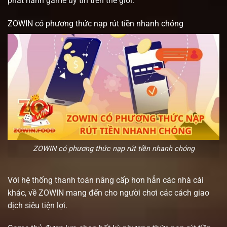
phát hành game uy tín trên thế giới.
ZOWIN có phương thức nạp rút tiền nhanh chóng
ZOWIN có phương thức nạp rút tiền nhanh chóng
Với hệ thống thanh toán nâng cấp hơn hẳn các nhà cái
khác, về ZOWIN mang đến cho người chơi các cách giao
dịch siêu tiện lợi.