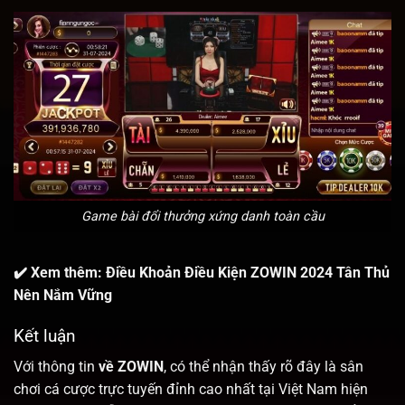
Game bài đổi thưởng xứng danh toàn cầu
✔️ Xem thêm:
Điều Khoản Điều Kiện ZOWIN 2024 Tân Thủ
Nên Nắm Vững
Kết luận
Với thông tin
về ZOWIN
, có thể nhận thấy rõ đây là sân
chơi cá cược trực tuyến đỉnh cao nhất tại Việt Nam hiện