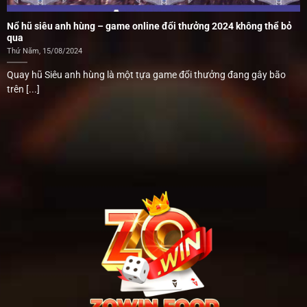
Nổ hũ siêu anh hùng – game online đổi thưởng 2024 không thể bỏ
qua
Thứ Năm, 15/08/2024
Sảnh game đã thu hút hơn 10 triệu lượt chơi và không có
Quay hũ Siêu anh hùng là một tựa game đổi thưởng đang gây bão
dấu hiệu giảm sút tất x=cả đều nhờ vào nhờ vào những ưu
trên [...]
điểm nổi bật mà nhà cái mang lại. Cụ thể như:
Giao diện mãn nhãn:
Nhà thiết kế đã khéo léo áp dụng
những kỹ thuật hòa trộn màu sắc để tạo ra một bố cục thật
logic và hài hòa.
Thưởng Jackpot khủng:
Hũ jackpot chung tại đây luôn
được đánh giá cao và dễ dàng kích hoạt Jackpot lên tới
hàng tỷ đồng. Mỗi ngày, nhà cái tổ chức nhiều phiên cược
liên tục để anh em có cơ hội tham gia.
Đa dạng khung cược:
Tại sảnh Slot Zowin, các hội viên có
quyền tự do chọn mức cược mà mình thích, thay vì phải
tuân theo một mức cược cố định từ hệ thống.