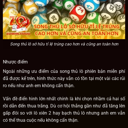
Song thủ lô sở hữu tỉ lệ trúng cao hơn và cũng an toàn hơn
Nhược điểm
Ngoài những ưu điểm của song thủ lô phiên bản miễn phí
đã được kể trên, hình thức này vẫn có tồn tại một vài các rủi
ro nếu như anh em không cẩn thận.
Vấn đề điển hình lớn nhất chính là khi chọn nhầm cả hai số
rồi dẫn đến thua trắng. Dù cơ hội thắng gần như đã tăng lên
gấp đôi so với lô xiên 2 hay bạch thủ lô nhưng anh em vẫn
có thể thua cuộc nếu không cẩn thận.