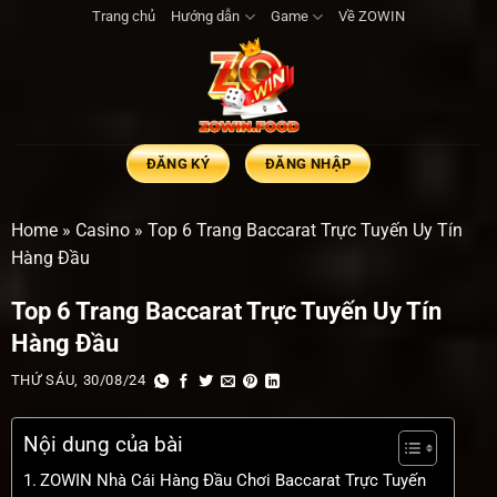
Chuyển
Trang chủ
Hướng dẫn
Game
Về ZOWIN
đến
nội
dung
ĐĂNG KÝ
ĐĂNG NHẬP
Home
»
Casino
»
Top 6 Trang Baccarat Trực Tuyến Uy Tín
Hàng Đầu
Top 6 Trang Baccarat Trực Tuyến Uy Tín
Hàng Đầu
THỨ SÁU, 30/08/24
Nội dung của bài
ZOWIN Nhà Cái Hàng Đầu Chơi Baccarat Trực Tuyến