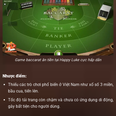
Game baccarat ăn tiền tại Happy Luke cực hấp dẫn
Nhược điểm:
Thiếu các trò chơi phổ biến ở Việt Nam như xổ số 3 miền,
bầu cua, tiến lên.
Tốc độ tải trang còn chậm và chưa có ứng dụng di động,
gây bất tiện cho người dùng.