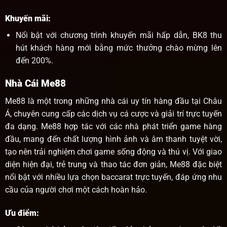
Khuyến mãi:
Nổi bật với chương trình khuyến mãi hấp dẫn, BK8 thu
hút khách hàng mới bằng mức thưởng chào mừng lên
đến 200%.
Nhà Cái Me88
Me88 là một trong những nhà cái uy tín hàng đầu tại Châu
Á, chuyên cung cấp các dịch vụ cá cược và giải trí trực tuyến
đa dạng. Me88 hợp tác với các nhà phát triển game hàng
đầu, mang đến chất lượng hình ảnh và âm thanh tuyệt vời,
tạo nên trải nghiệm chơi game sống động và thú vị. Với giao
diện hiện đại, trẻ trung và thao tác đơn giản, Me88 đặc biệt
nổi bật với nhiều lựa chọn baccarat trực tuyến, đáp ứng nhu
cầu của người chơi một cách hoàn hảo.
Ưu điểm: