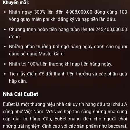
Khuyến mãi:
Nhận ngay 300% lên đến 4,908,000.00 đồng cùng 100
vòng quay miễn phí khi đăng ký và nạp tiền lần đầu.
Chương trình hoàn tiền hàng tuần lên tới 245,400,000.00
đồng.
Những phần thưởng bất ngờ hàng ngày dành cho người
dùng sử dụng Master Card.
Nhận tới 100% tiền thưởng khi nạp tiền hàng ngày.
Tích lũy điểm để đổi thành tiền thưởng và các phần quà
hấp dẫn.
Nhà Cái EuBet
EuBet là một thương hiệu nhà cái uy tín hàng đầu tại châu Á
cũng như Việt Nam. Với việc hợp tác cùng những nhà cung
cấp giải trí hàng đầu, EuBet mang đến cho người chơi
những trải nghiệm đỉnh cao với các sản phẩm như baccarat,