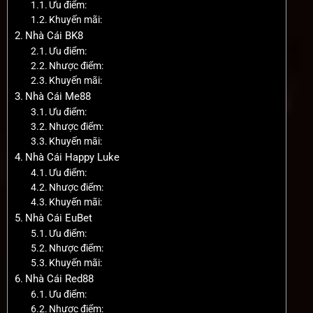
Ưu điểm:
Khuyến mãi:
Nhà Cái BK8
Ưu điểm:
Nhược điểm:
Khuyến mãi:
Nhà Cái Me88
Ưu điểm:
Nhược điểm:
Khuyến mãi:
Nhà Cái Happy Luke
Ưu điểm:
Nhược điểm:
Khuyến mãi:
Nhà Cái EuBet
Ưu điểm:
Nhược điểm:
Khuyến mãi:
Nhà Cái Red88
Ưu điểm:
Nhược điểm: