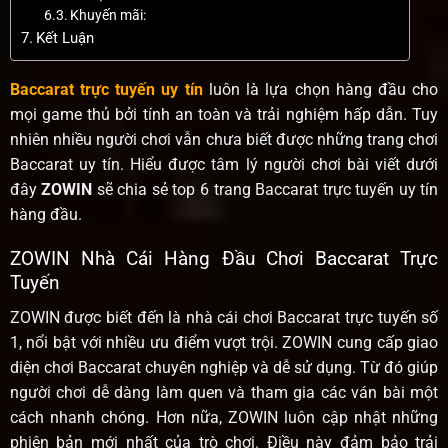
Khuyến mãi:
Kết Luận
Baccarat trực tuyến uy tín
luôn là lựa chọn hàng đầu cho
mọi game thủ bởi tính an toàn và trải nghiệm hấp dẫn. Tuy
nhiên nhiều người chơi vẫn chưa biết được những trang chơi
Baccarat uy tín. Hiểu được tâm lý người chơi bài viết dưới
đây
ZOWIN
sẽ chia sẻ top 6 trang Baccarat trực tuyến uy tín
hàng đầu.
ZOWIN Nhà Cái Hàng Đầu Chơi Baccarat Trực
Tuyến
ZOWIN được biết đến là nhà cái chơi Baccarat trực tuyến số
1, nổi bật với nhiều ưu điểm vượt trội. ZOWIN cung cấp giao
diện chơi Baccarat chuyên nghiệp và dễ sử dụng. Từ đó giúp
người chơi dễ dàng làm quen và tham gia các ván bài một
cách nhanh chóng. Hơn nữa, ZOWIN luôn cập nhật những
phiên bản mới nhất của trò chơi. Điều này đảm bảo trải