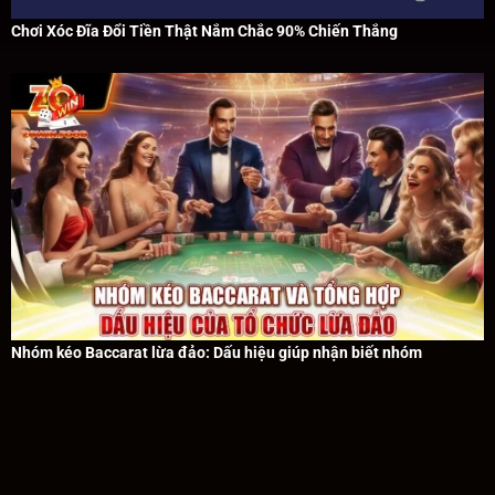
Chơi Xóc Đĩa Đổi Tiền Thật Nắm Chắc 90% Chiến Thắng
Nhóm kéo Baccarat lừa đảo: Dấu hiệu giúp nhận biết nhóm