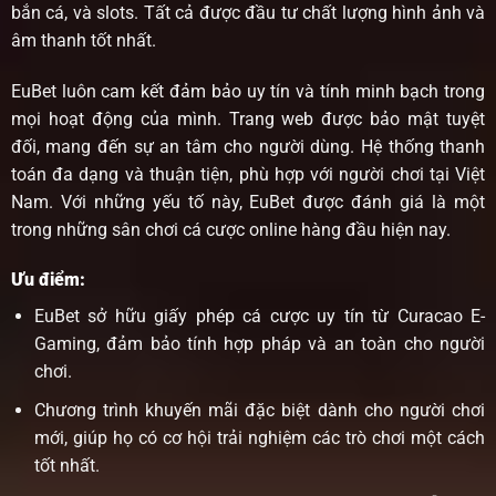
bắn cá, và slots. Tất cả được đầu tư chất lượng hình ảnh và
âm thanh tốt nhất.
EuBet luôn cam kết đảm bảo uy tín và tính minh bạch trong
mọi hoạt động của mình. Trang web được bảo mật tuyệt
đối, mang đến sự an tâm cho người dùng. Hệ thống thanh
toán đa dạng và thuận tiện, phù hợp với người chơi tại Việt
Nam. Với những yếu tố này, EuBet được đánh giá là một
trong những sân chơi cá cược online hàng đầu hiện nay.
Ưu điểm:
EuBet sở hữu giấy phép cá cược uy tín từ Curacao E-
Gaming, đảm bảo tính hợp pháp và an toàn cho người
chơi.
Chương trình khuyến mãi đặc biệt dành cho người chơi
mới, giúp họ có cơ hội trải nghiệm các trò chơi một cách
tốt nhất.