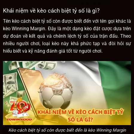
Khái niệm về kèo cách biệt tỷ số là gì?
Tên kèo cách biệt tỷ số còn được biết đến với tên gọi khác là
kèo Winning Margin. Đây là một dạng kèo đặt cược dựa trên
dự đoán về kết quả và chênh lệch tỷ số của trận đấu. Theo
nhiều người chơi, loại kèo này khá phức tạp và đòi hỏi sự
hiểu biết và kỹ năng đánh giá tốt từ người chơi.
Kèo cách biệt tỷ số còn được biết đến là kèo Winning Margin