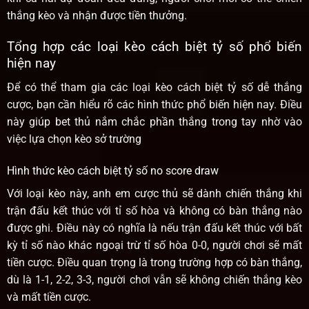
thắng kèo và nhận được tiền thưởng.
Tổng hợp các loại kèo cách biệt tỷ số phổ biến
hiện nay
Để có thể tham gia các loại kèo cách biệt tỷ số dễ thắng
cược, bạn cần hiểu rõ các hình thức phổ biến hiện nay. Điều
này giúp bet thủ nắm chắc phần thắng trong tay nhờ vào
việc lựa chọn kèo sở trường
Hình thức kèo cách biệt tỷ số no score draw
Với loại kèo này, anh em cược thủ sẽ dành chiến thắng khi
trận đấu kết thúc với tỉ số hòa và không có bàn thắng nào
được ghi. Điều này có nghĩa là nếu trận đấu kết thúc với bất
kỳ tỉ số nào khác ngoại trừ tỉ số hòa 0-0, người chơi sẽ mất
tiền cược. Điều quan trọng là trong trường hợp có bàn thắng,
dù là 1-1, 2-2, 3-3, người chơi vẫn sẽ không chiến thắng kèo
và mất tiền cược.