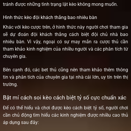
tránh được những tình trạng lật kèo không mong muốn.
Hình thức kèo đội khách thắng bao nhiêu bàn
Khác với kèo cược trên, ở hình thức này người chơi tham gia
sẽ dự đoán đội khách thắng cách biệt đội chủ nhà bao
nhiêu bàn. Vì vậy, ngoại có sự may mắn ra cược thủ cần
tham khảo kinh nghiệm của nhiều người và các phân tích từ
chuyên gia.
Bên cạnh đó, các bet thủ cũng nên tham khảo thêm thông
tin và phân tích của chuyên gia tại nhà cái lớn, uy tín trên thị
trường.
Bật mí cách soi kèo cách biệt tỷ số cực chuẩn xác
Để có thể hiểu và chơi được kèo cách biệt tỷ số, người chơi
cần chủ động tìm hiểu các kinh nghiệm được nhiều cao thủ
áp dụng sau đây: