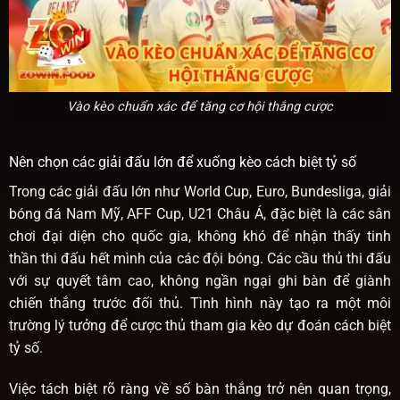
Vào kèo chuẩn xác để tăng cơ hội thắng cược
Nên chọn các giải đấu lớn để xuống kèo cách biệt tỷ số
Trong các giải đấu lớn như World Cup, Euro, Bundesliga, giải
bóng đá Nam Mỹ, AFF Cup, U21 Châu Á, đặc biệt là các sân
chơi đại diện cho quốc gia, không khó để nhận thấy tinh
thần thi đấu hết mình của các đội bóng. Các cầu thủ thi đấu
với sự quyết tâm cao, không ngần ngại ghi bàn để giành
chiến thắng trước đối thủ. Tình hình này tạo ra một môi
trường lý tưởng để cược thủ tham gia kèo dự đoán cách biệt
tỷ số.
Việc tách biệt rõ ràng về số bàn thắng trở nên quan trọng,