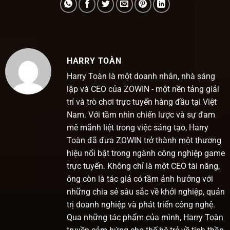
HARRY TOÀN
Harry Toàn là một doanh nhân, nhà sáng
lập và CEO của ZOWIN - một nền tảng giải
trí và trò chơi trực tuyến hàng đầu tại Việt
Nam. Với tầm nhìn chiến lược và sự đam
mê mãnh liệt trong việc sáng tạo, Harry
Toàn đã đưa ZOWIN trở thành một thương
hiệu nổi bật trong ngành công nghiệp game
trực tuyến. Không chỉ là một CEO tài năng,
ông còn là tác giả có tầm ảnh hưởng với
những chia sẻ sâu sắc về khởi nghiệp, quản
trị doanh nghiệp và phát triển công nghệ.
Qua những tác phẩm của mình, Harry Toàn