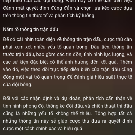
tiếp theo của các đội bóng. Điều này có thể dẫn đến việc
đánh mất quyết định đúng đắn và chọn lựa kèo cược dựa
trên thông tin thực tế và phân tích kỹ lưỡng.
Nắm rõ thông tin trận đấu
Để có cái nhìn toàn diện về thông tin trận đấu, cược thủ cần
phải xem xét nhiều yếu tố quan trọng. Đầu tiên, thông tin
trước trận đấu, bao gồm các tin đồn, tình hình lực lượng, và
các sự kiện đặc biệt có thể ảnh hưởng đến kết quả. Thêm
vào đó, việc theo dõi trực tiếp diễn biến của trận đấu cũng
đóng một vai trò quan trọng để đánh giá hiệu suất thực tế
của đội bóng.
Đối với các nhận định và dự đoán, phân tích cẩn thận về
tình hình phong độ, thống kê đối đầu, và chiến thuật thi đấu
cũng là những yếu tố không thể thiếu. Tổng hợp tất cả
những thông tin này sẽ giúp cược thủ đưa ra quyết định
cược một cách chính xác và hiệu quả.