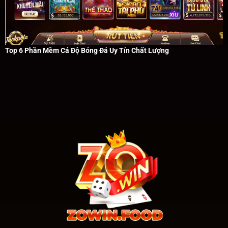
Top 6 Phần Mềm Cá Độ Bóng Đá Uy Tín Chất Lượng