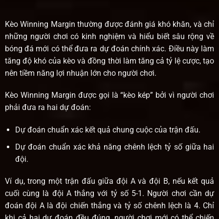
Kèo Winning Margin thường được đánh giá khó khăn, và chỉ
những người chơi có kinh nghiệm và hiểu biết sâu rộng về
bóng đá mới có thể đưa ra dự đoán chính xác. Điều này làm
tăng độ khó của kèo và đồng thời làm tăng cả tỷ lệ cược, tạo
nên tiềm năng lợi nhuận lớn cho người chơi.
Kèo Winning Margin được gọi là “kèo kép” bởi vì người chơi
phải đưa ra hai dự đoán:
Dự đoán chuẩn xác kết quả chung cuộc của trận đấu.
Dự đoán chuẩn xác khả năng chênh lệch tỷ số giữa hai
đội.
Ví dụ, trong một trận đấu giữa đội A và đội B, nếu kết quả
cuối cùng là đội A thắng với tỷ số 5-1. Người chơi cần dự
đoán đội A là đội chiến thắng và tỷ số chênh lệch là 4. Chỉ
khi cả hai dự đoán đều đúng, người chơi mới có thể chiến